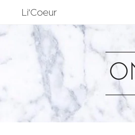
Li'Coeur
O