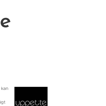
te
g kan
igt