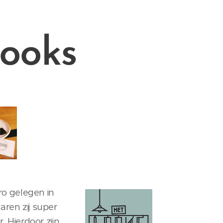
ooks
tro gelegen in
ren zij super
. Hierdoor zijn