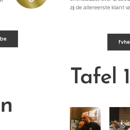
zij de allereerste klant v
.be
fvhe
Tafel 
on