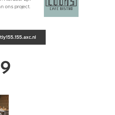
an ons project.
tly155.155.axc.nl
19