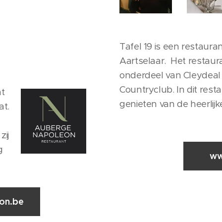
Tafel 19 is een restaura
Aartselaar. Het restaura
onderdeel van Cleydeal
Countryclub. In dit rest
nt
genieten van de heerlijk
at.
zij
g
ww
on.be