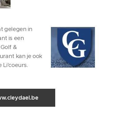
nt gelegen in
nt is een
 Golf &
aurant kan je ook
e Li'coeurs.
w.cleydael.be