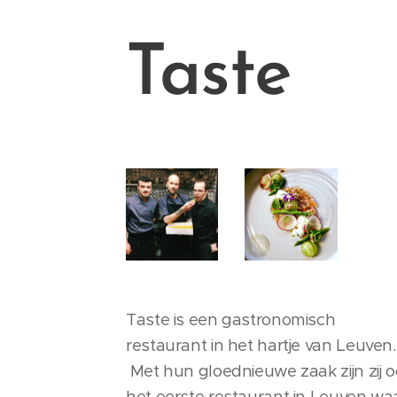
T
aste
Taste is een gastronomisch
restaurant in het hartje van Leuven.
Met hun gloednieuwe zaak zijn zij 
het eerste restaurant in Leuven wa