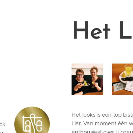
Het L
Het looks is een top bis
Lier. Van moment één wa
ook
enthousiast over Li'coeur
ar