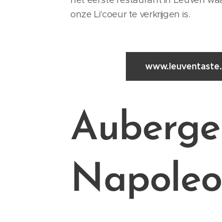
onze Li'coeur te verkrijgen is.
www.leuventaste
Auberge
Napole