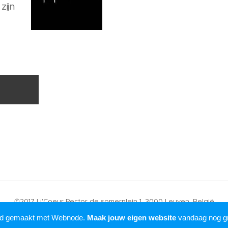
zijn
©2017 Li'Coeur Rector de somerplein 1, 3000 Leuven, België
Mogelijk gemaakt door
Webnode
rd gemaakt met Webnode.
Maak jouw eigen website
vandaag nog gr