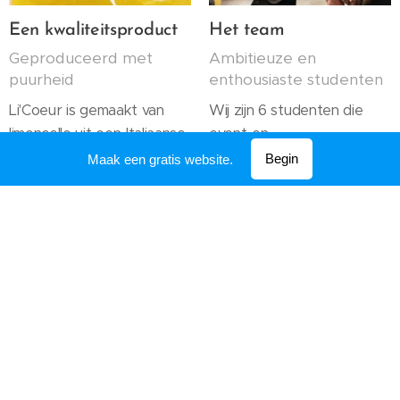
Een kwaliteitsproduct
Het team
Geproduceerd met
Ambitieuze en
puurheid
enthousiaste studenten
Li'Coeur is gemaakt van
Wij zijn 6 studenten die
limoncello uit een Italiaanse
event-en
kleinhandel. Zij importeren
projectmanagement
Begin
Maak een gratis website.
hun producten
studeren aan UCLL. Voor
rechtstreeks vanuit Italië
het opleidingsonderdeel
naar Leuven. De
Small Business Project
kwaliteitsvolle limoncello
hebben wij dit project
maakt Li'Coeur exclusief en
opgezet. Wij streven naar
puur van smaak. Daarnaast
een vernieuwend, exclusief
is er ook de non-
en klassevol product.
alcoholische versie van
Elien, Ella, Fleur, Jani, Jolien,
Li'Coeur. Hiermee kan je
Vibeke
toch meegenieten van de